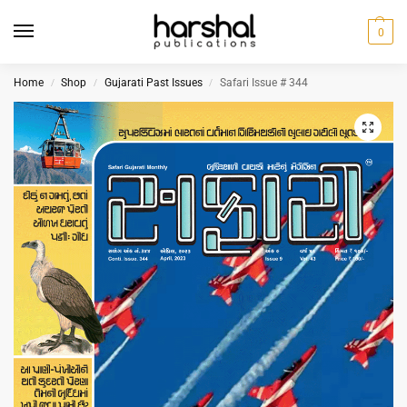
0
Home
Shop
Gujarati Past Issues
Safari Issue # 344
/
/
/