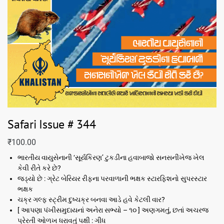
Safari Issue # 344
₹
100.00
ભારતીય વાયુસેનાની ‘સૂર્યકિરણ’ ટુકડીના હવાબાજો સનસનીખેજ ખેલ
કેવી રીતે કરે છે?
જડ્યો છે : ગ્રેટ બેરિયર રીફના પરવાળાની ભક્ષક સ્ટારફિશનો સુપરસ્ટાર
ભક્ષક
ચક્ર ગલ્ફ સ્ટ્રીમ દુષ્ચક્ર બનવા આડે હવે કેટલી વાર?
[ આપણા પંખીસમુદાયનાં અનેરા સભ્યો – ૧૦ ] અણગમતું, છતાં અચરજ
પ્રેરતી ઓળખ ધરાવતું પક્ષી : ગીધ