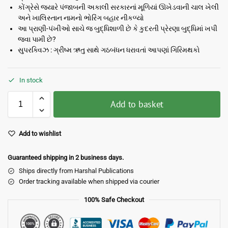
કોંગ્રેસે જ્યારે પંજાબની અકાલી સરકારનાં મૂળિયાં ઊખેડવાની ચાલ ખેલી
અને ખાલિસ્તાન નામનો ભોરિંગ બહાર નીકળ્યો
આ પ્રાણી-પંખીઓ સાચે જ બુદ્ધિશાળી છે કે કુદરતી પ્રેરણા બુદ્ધિમાં ખપી
જવા પામી છે?
સુપરક્વિઝ : ગ્રીષ્મ ઋતુ સાથે ગઠબંધન ધરાવતાં આપણાં ગિરિમથકો
In stock
Add to basket
Add to wishlist
Guaranteed shipping in 2 business days.
Ships directly from Harshal Publications
Order tracking available when shipped via courier
100% Safe Checkout