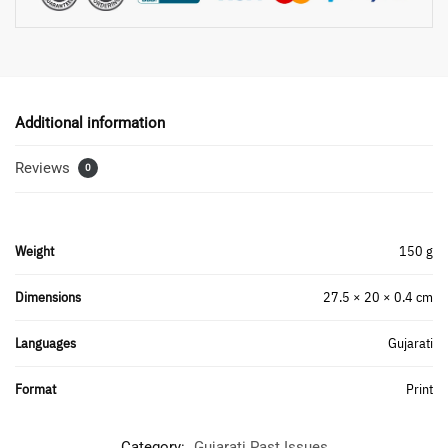
Additional information
Reviews
0
Weight
150 g
Dimensions
27.5 × 20 × 0.4 cm
Languages
Gujarati
Format
Print
Category:
Gujarati Past Issues