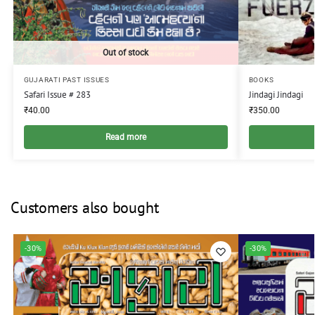
Out of stock
GUJARATI PAST ISSUES
BOOKS
Safari Issue # 283
Jindagi Jindagi
₹
40.00
₹
350.00
Read more
Customers also bought
-30%
-30%