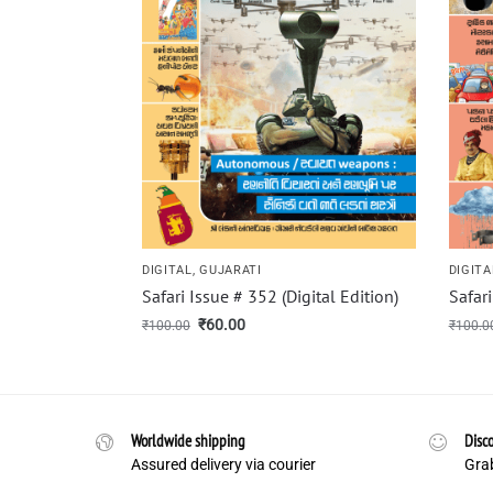
DIGITAL
,
GUJARATI
DIGITA
Safari Issue # 352 (Digital Edition)
Safari
₹
60.00
₹
100.00
₹
100.0
Worldwide shipping
Disco
Assured delivery via courier
Grab