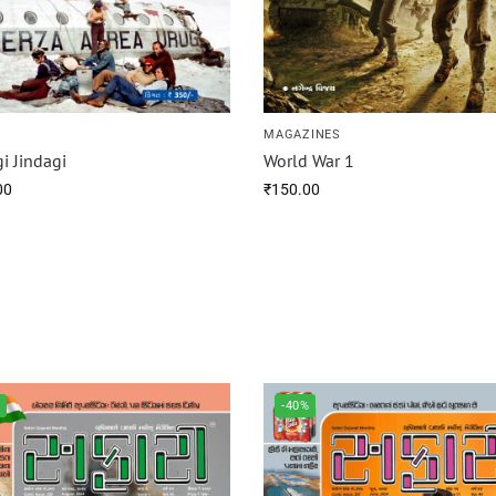
S
MAGAZINES
i Jindagi
World War 1
00
₹
150.00
%
-40%