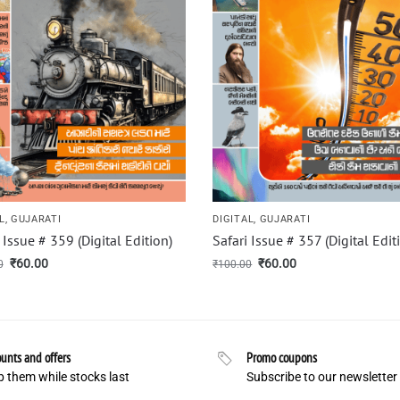
L
,
GUJARATI
DIGITAL
,
GUJARATI
 Issue # 359 (Digital Edition)
Safari Issue # 357 (Digital Edit
₹
60.00
₹
60.00
0
₹
100.00
unts and offers
Promo coupons
 them while stocks last
Subscribe to our newsletter