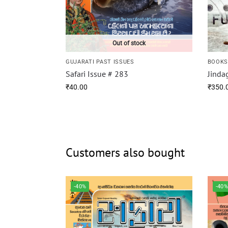
Out of stock
GUJARATI PAST ISSUES
BOOK
Safari Issue # 283
Jindag
₹
40.00
₹
350.
Customers also bought
-40%
-40