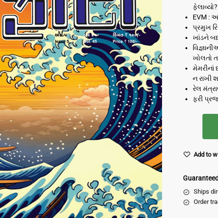
ફેલાવ્યો?
EVM : આંગ
પ્રમુખ ર
ખાંડને બ
વિજ્ઞાની
ખોલતો તાર
મેમરીનાં
ન રાખી 
રેલ મંત્
ફરી પ્રજ્
Add to wi
Guaranteed 
Ships di
Order tr