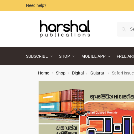
Need help?
SUBSCRIBE
SHOP
MOBILE APP
FREE AR
Home
Shop
Digital
Gujarati
Safari Issue
/
/
/
/