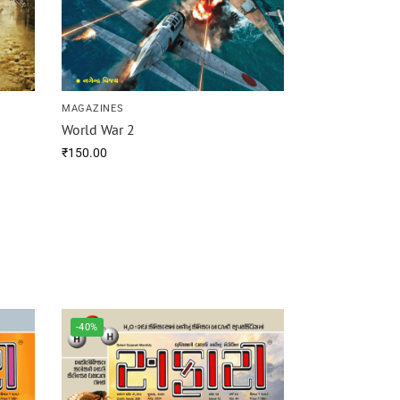
MAGAZINES
World War 2
₹
150.00
-40%