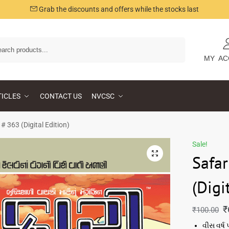
Grab the discounts and offers while the stocks last
Search
MY AC
TICLES
CONTACT US
NVCSC
 # 363 (Digital Edition)
Sale!
Safar
(Digi
₹
₹
100.00
વીસ વર્ષ