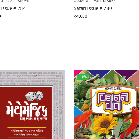
ATI PAST ISSUES
GUJARATI PAST ISSUES
i Issue # 284
Safari Issue # 280
0
₹
40.00
-10%