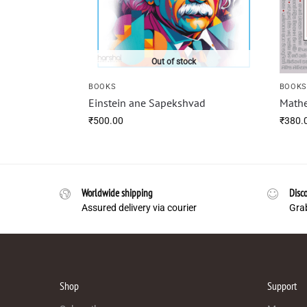
Out of stock
BOOKS
BOOK
Einstein ane Sapekshvad
Math
₹
500.00
₹
380.
Worldwide shipping
Disco
Assured delivery via courier
Grab
Shop
Support