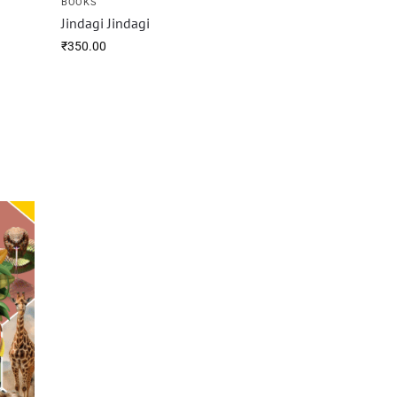
BOOKS
Jindagi Jindagi
₹
350.00