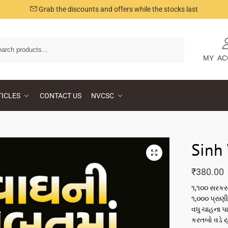
Grab the discounts and offers while the stocks last
Search
MY AC
TICLES
CONTACT US
NVCSC
Sinh
₹
380.00
૧,૧૦૦ સરકસ
૧,૦૦૦ પ્રાણ
વધુ ચાહના પા
કરતબો વડે યુ