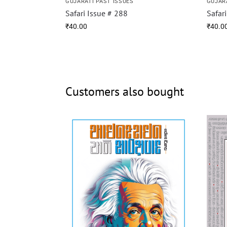
GUJARATI PAST ISSUES
GUJAR
Safari Issue # 288
Safar
₹
40.00
₹
40.0
Customers also bought