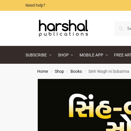
Need help?
SUBSCRIBE
SHOP
MOBILE APP
FREE AR
Home
Shop
Books
Sinh Wagh ni Sobatma
/
/
/