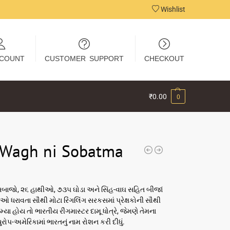
Wishlist
COUNT
CUSTOMER SUPPORT
CHECKOUT
₹
0.00
0
 Wagh ni Sobatma
બાજો, ૨૬ હાથીઓ, ૭૩૫ ઘોડા અને સિંહ-વાઘ સહિત બીજાં
ીઓ ધરાવતા સૌથી મોટા રિંગલિંગ સરકસમાં પ્રેક્ષકોની સૌથી
મ્યા હોય તો ભારતીય રીંગમાસ્ટર દામૂ ધોત્રે, જેમણે તેમના
રોપ-અમેરિકામાં ભારતનું નામ રોશન કરી દીધું.