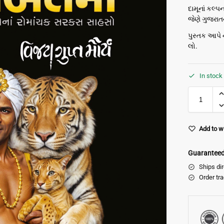
દામૂનાં કલ્
જેણે ગુજરાત
પુસ્તક આપે 
લો.
In stock
Add to wi
Guaranteed 
Ships di
Order tr