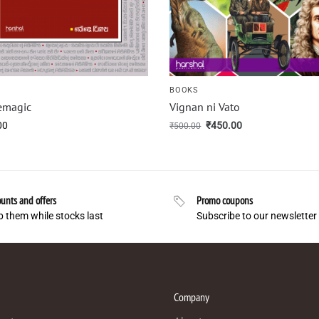
S
BOOKS
emagic
Vignan ni Vato
00
₹
450.00
₹
500.00
unts and offers
Promo coupons
 them while stocks last
Subscribe to our newsletter
Company