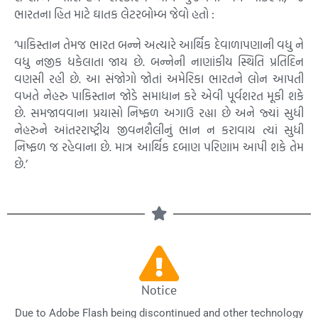
ભારતના હિત માટે ઘાતક લેટરબોમ્બ જેવો હતો :
‘પાકિસ્તાન તેમજ ભારત બન્ને અત્યારે આર્થિક દેવાળાપણાની વધુ ને
વધુ નજીક ધકેલાતા જાય છે. બન્નેની નાણાંકીય સ્થિતિ પ્રતિદિન
વણસી રહી છે. આ સંજોગો જોતાં અમેરિકા ભારતને લોન આપતી
વખતે નેહરુ પાકિસ્તાન જોડે સમાધાન કરે એવી પૂર્વશરત મૂકી શકે
છે. સમજાવવાના પ્રયાસો નિષ્ફળ અગાઉ રહ્યા છે અને જ્યાં સુધી
નેહરુને આંતરરાષ્ટ્રીય જીવનશૈલીનું ભાન ન કરાવાય ત્યાં સુધી
નિષ્ફળ જ રહેવાના છે. માત્ર આર્થિક દબાણ પરિણામ આપી શકે તેમ
છે.’
Notice
Due to Adobe Flash being discontinued and other technology