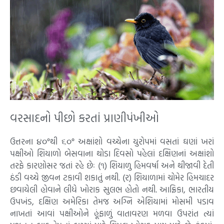
વરસાદનો પીછો કરતાં પ્રાણીપંખીઓ
ઉત્તરના ૪૦°થી ૬૦° અક્ષાંશો વચ્ચેના યુરોપમાં વસતાં ઘણાં ખરાં
પક્ષીઓ શિયાળો બેસવાના થોડા દિવસો પહેલાં દક્ષિણનાં અક્ષાંશો
તરફે કારણોસર જતાં રહે છેઃ (૧) શિયાળુ હિમવર્ષા અને થીજાવી દેતી
ઠંડી વચ્ચે જીવન ટકાવી શકાતું નથી. (ર) શિયાળામાં ચોમેર હિમચાદર
છવાયેલી હોવાને લીધે ખોરાક સુલભ હોતો નથી. આફ્રિકા, ભારતીય
ઉપખંડ, દક્ષિણ અમેરિકા તેમજ અગ્નિ એશિયામાં મોસમી પડાવ
નાખતાં આવાં પક્ષીઓને હૂંફાળું વાતાવરણ મળવા ઉપરાંત ત્યાં