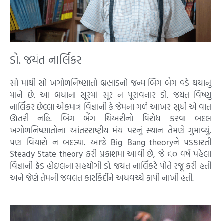
ડો. જયંત નાર્લિકર
સો માંથી સો ખગોળનિષ્ણાતો બ્રહ્માંડનો જન્મ બિગ બેંગ વડે થયાનું
માને છે. આ બધાના સૂરમાં સૂર ન પૂરાવનાર ડો. જયંત વિષ્ણુ
નાર્લિકર છેલ્લા એકમાત્ર વિજ્ઞાની કે જેમના ગ‍ળે આખર સુધી એ વાત
ઊતરી નહિ. બિગ બેંગ થિઅરીનો વિરોધ કરવા બદલ
ખગોળનિષ્ણાતોના આંતરરાષ્ટ્રીય મંચ પરનું સ્થાન તેમણે ગુમાવ્યું,
પણ વિચારો ન બદલ્યા. આજે Big Bang theoryને પડકારતી
Steady State theory ફરી પ્રકાશમાં આવી છે, જે ૬૦ વર્ષ પહેલાં
વિજ્ઞાની ફ્રેડ હોઇલના સહયોગી ડો. જયંત નાર્લિકરે પોતે રજૂ કરી હતી
અને જેણે તેમની જવલંત કારકિર્દીને અધવચ્ચે કાપી નાખી હતી.