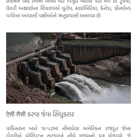
પ્રજનન બાદ તેમનાં બચ્ચાં માટે વિપુલ ખોરાક પણ મળે છે. ટૂંકમાં,
ઉત્તરી અક્ષાંશોના શિયાળાએ યુરોપ, સાઇબિરિયા, કેનેડા, ગ્રીનલેન્ડ
વગેરેનાં આવાસી પક્ષીઓને ઋતુપ્રવાસી બનાવ્યા છે.
ऐसी तैसी કરવા જેવા સિંધુકરાર
પાકિસ્તાન ખાતે ૧૯૫૭માં નીમાયેલા અમેરિકન રાજદૂત જેમ્સ
લેંગ્લીએ વોશિંગ્ટન સરકારને નીચે મુજબનો પત્ર મોકલ્યો, જે