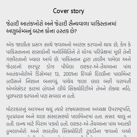
Cover story
જેહાદી આતંકખોરો અને જેહાદી સૈન્યવાળા પાકિસ્તાનમાં
અણુબોમ્બનું બટન કોના હસ્તક છે?
એક જાણીતા પ્રસંગ સાથે જવાબનો આરંભ કરવાનો થાય છે, કેમ કે
પાકિસ્તાનના શાસકોની મનોસ્થિતિને તે યોગ્ય પરિપ્રેક્ષમાં મૂકી તેની
ગંભીરતાનો ખ્યાલ આપે છે. પાકિસ્તાન દ્વારા તાલીમ પામેલા અને
જેહાદનો ભરપૂર ડોઝ પીધેલા લશ્કર-એ-તૈયબાના પાંચ
આતંકખોરોએ ડિસેમ્બર 13, 2001ના દિવસે દિલ્લીના પાર્લામેન્ટ
હાઉસને નિશાન બનાવ્યું. પાંચેય જણા લાલ બત્તી ધરાવતી
એમ્બેસેડર કારમાં હોવાને લીધે સિક્યોરિટીએ તેમને રોક્યા નહિ.
પૂછપરછ કરવાનો પણ સવાલ ન હતો.
મોટરકારનું આગમન થયું ત્યારે રાજ્યસભાના અધ્યક્ષ ઉપરાષ્ટ્રપતિ,
ગૃહપ્રધાન અને ઘણા સંસદસભ્યો પાર્લામેન્ટમાં હતા. સંસદ ચાલુ ન
હતી. લન્ચ માટે વિરામ પડ્યો હતો. લશ્કર-એ-તૈયબાના પાંચ આતંકી
હુમલાખોરો અને ભારતીય સિક્યોરિટી ટુકડીના જવાનો વચ્ચે