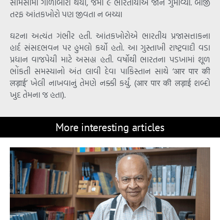
સામસામા ગોળીબારો થયા, જેમાં ૯ ભારતીયોએ જાન ગુમાવ્યા. બીજી
તરફ આંતકખોરો પણ જીવતા ન બચ્યા
ઘટના અત્યંત ગંભીર હતી. આંતકખોરોએ ભારતીય પ્રજાસત્તાકના
હાર્દ સંસદભવન પર હુમલો કર્યો હતો. આ ગુસ્તાખી રાષ્ટ્રવાદી વડા
પ્રધાન વાજપેયી માટે અસહ્ય હતી. વર્ષોથી ભારતના પડખામાં શૂળ
ભોંકતી સમસ્યાનો અંત લાવી દેવા પાકિસ્તાન સાથે ‘आर पार की
लड़ाई’ ખેલી નાખવાનું તેમણે નક્કી કર્યું. (आर पार की लड़ाई શબ્દો
ખુદ તેમના જ હતા).
More interesting articles