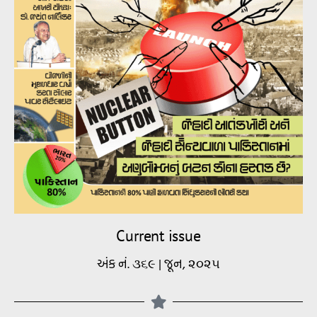
Current issue
અંક નં. ૩૬૯ | જૂન, ૨૦૨૫